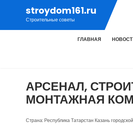
Перейти
stroydom161.ru
к
Строительные советы
содержимому
ГЛАВНАЯ
НОВОСТ
АРСЕНАЛ, СТРО
МОНТАЖНАЯ КО
Страна: Республика Татарстан Казань городско