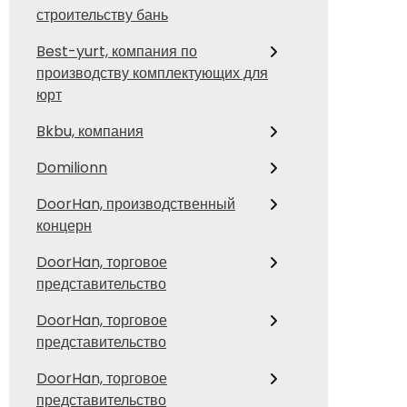
строительству бань
Best-yurt, компания по
производству комплектующих для
юрт
Bkbu, компания
Domilionn
DoorHan, производственный
концерн
DoorHan, торговое
представительство
DoorHan, торговое
представительство
DoorHan, торговое
представительство