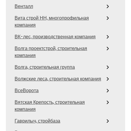
Венталл
Вита строй НН, многопрофильная
компания
ВК-лес, производственная компания
Волга проектстрой, строительная
компания
Волга, строительная группа
Волжские леса, строительная компания
ВсеВорота
Вятская Крепость, строительная
компания
Гаврилыч, стройбаза