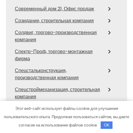
Современный дом 21, Офис продаж
Созидание, строительная компания
Солдвиг, торгово-производственная
компания
Спектр-Проф, торгово-монтажная
фирма
Спецстальконструкция,
производственная компания
Спецстроймеханизация, строительная
компания
Стальгрупп, строительная компания
Этот веб-сайт использует файлы cookie для улучшения
пользовательского опыта. Продолжая пользоваться сайтом, вы даете
Стальмет, производственная
согласие на использование файлов cookie.
OK
строительно-монтажная компания