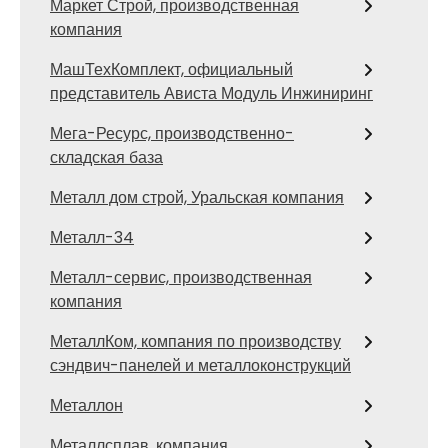
Маркет Строй, производственная
компания
МашТехКомплект, официальный
представитель Ависта Модуль Инжиниринг
Мега-Ресурс, производственно-
складская база
Металл дом строй, Уральская компания
Металл-34
Металл-сервис, производственная
компания
МеталлКом, компания по производству
сэндвич-панелей и металлоконструкций
Металлон
Металлсплав, компания