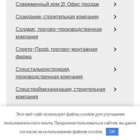
Современный дом 21, Офис продаж
Созидание, строительная компания
Солдвиг, торгово-производственная
компания
Спектр-Проф, торгово-монтажная
фирма
Спецстальконструкция,
производственная компания
Спецстроймеханизация, строительная
компания
Стальгрупп, строительная компания
Этот веб-сайт использует файлы cookie для улучшения
Стальмет, производственная
пользовательского опыта. Продолжая пользоваться сайтом, вы даете
строительно-монтажная компания
согласие на использование файлов cookie.
OK