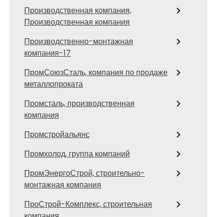
Производственная компания,
Производственная компания
Производственно-монтажная
компания-17
ПромСоюзСталь, компания по продаже
металлопроката
Промсталь, производственная
компания
Промстройальянс
Промхолод, группа компаний
ПромЭнергоСтрой, строительно-
монтажная компания
ПроСтрой-Комплекс, строительная
компания