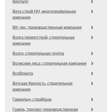
Венталл
Вита строй НН, многопрофильная
компания
ВК-лес, производственная компания
Волга проектстрой, строительная
компания
Волга, строительная группа
Волжские леса, строительная компания
ВсеВорота
Вятская Крепость, строительная
компания
Гаврилыч, стройбаза
Газель, торгово-производственная