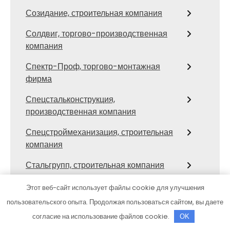
Созидание, строительная компания
Солдвиг, торгово-производственная
компания
Спектр-Проф, торгово-монтажная
фирма
Спецстальконструкция,
производственная компания
Спецстроймеханизация, строительная
компания
Стальгрупп, строительная компания
Стальмет, производственная
Этот веб-сайт использует файлы cookie для улучшения
строительно-монтажная компания
пользовательского опыта. Продолжая пользоваться сайтом, вы даете
согласие на использование файлов cookie.
Стил-Строй, строительная компания
OK