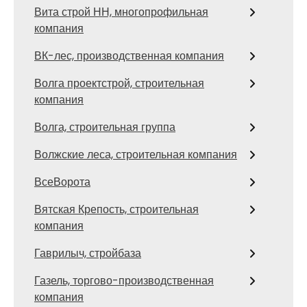
Вита строй НН, многопрофильная
компания
ВК-лес, производственная компания
Волга проектстрой, строительная
компания
Волга, строительная группа
Волжские леса, строительная компания
ВсеВорота
Вятская Крепость, строительная
компания
Гаврилыч, стройбаза
Газель, торгово-производственная
компания