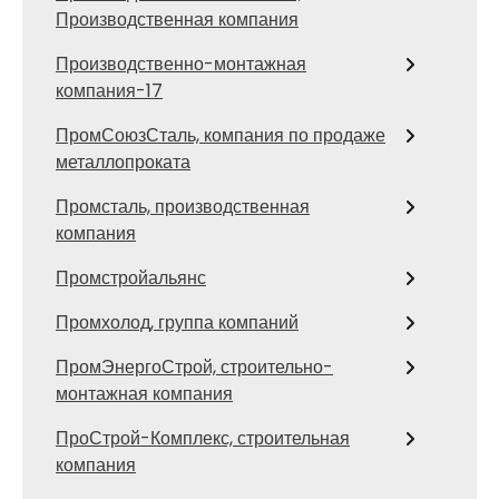
Производственная компания
Производственно-монтажная
компания-17
ПромСоюзСталь, компания по продаже
металлопроката
Промсталь, производственная
компания
Промстройальянс
Промхолод, группа компаний
ПромЭнергоСтрой, строительно-
монтажная компания
ПроСтрой-Комплекс, строительная
компания