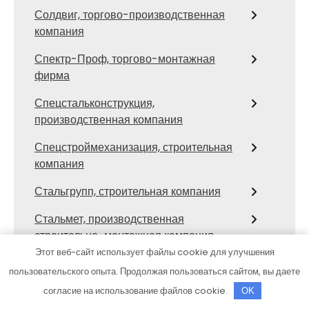
Солдвиг, торгово-производственная
компания
Спектр-Проф, торгово-монтажная
фирма
Спецстальконструкция,
производственная компания
Спецстроймеханизация, строительная
компания
Стальгрупп, строительная компания
Стальмет, производственная
строительно-монтажная компания
Этот веб-сайт использует файлы cookie для улучшения
Стил-Строй, строительная компания
пользовательского опыта. Продолжая пользоваться сайтом, вы даете
СТК, строительная компания
согласие на использование файлов cookie.
OK