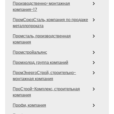
Производственно-монтажная
компания-17
ПромСоюзСталь, компания по продаже
металлопроката
Промсталь, производственная
компания
Промстройальянс
Промхолод, группа компаний
ПромЭнергоСтрой, строительно-
монтажная компания
ПроСтрой-Комплекс, строительная
компания
Профи, компания