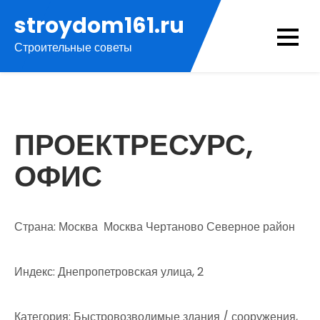
Перейти
stroydom161.ru
к
Строительные советы
содержимому
ПРОЕКТРЕСУРС,
ОФИС
Страна: Москва Москва Чертаново Северное район
Индекс: Днепропетровская улица, 2
Категория: Быстровозводимые здания / сооружения,