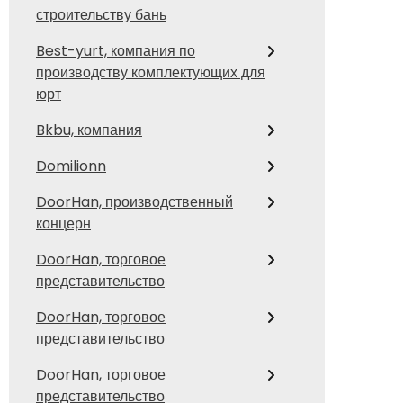
строительству бань
Best-yurt, компания по
производству комплектующих для
юрт
Bkbu, компания
Domilionn
DoorHan, производственный
концерн
DoorHan, торговое
представительство
DoorHan, торговое
представительство
DoorHan, торговое
представительство