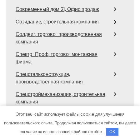
Современный дом 21, Офис продаж
Созидание, строительная компания
Солдвиг, торгово-производственная
компания
Спектр-Проф, торгово-монтажная
фирма
Спецстальконструкция,
производственная компания
Спецстроймеханизация, строительная
компания
Стальгрупп, строительная компания
Этот веб-сайт использует файлы cookie для улучшения
пользовательского опыта. Продолжая пользоваться сайтом, вы даете
Стальмет, производственная
согласие на использование файлов cookie.
OK
строительно-монтажная компания