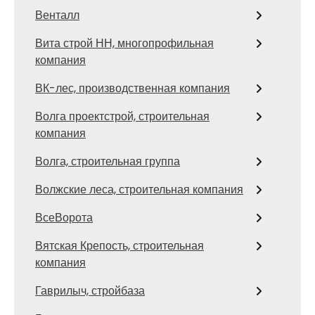
Венталл
Вита строй НН, многопрофильная
компания
ВК-лес, производственная компания
Волга проектстрой, строительная
компания
Волга, строительная группа
Волжские леса, строительная компания
ВсеВорота
Вятская Крепость, строительная
компания
Гаврилыч, стройбаза