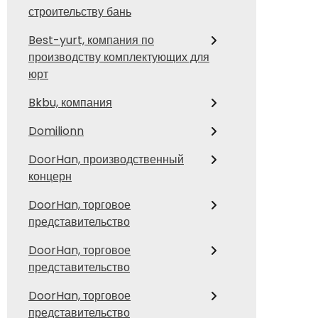
строительству бань
Best-yurt, компания по
производству комплектующих для
юрт
Bkbu, компания
Domilionn
DoorHan, производственный
концерн
DoorHan, торговое
представительство
DoorHan, торговое
представительство
DoorHan, торговое
представительство