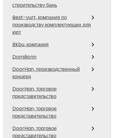
строительству бань
Best-yurt, компания по
производству комплектующих для
юрт
Bkbu, компания
Domilionn
DoorHan, производственный
концерн
DoorHan, торговое
представительство
DoorHan, торговое
представительство
DoorHan, торговое
представительство