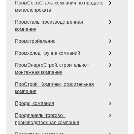
ПромСоюзСталь, компания по продаже
металлопроката
Промсталь, производственная
компания
Промстройальянс
Промхолод, группа компаний
ПромЭнергоСтрой, строительно-
монтажная компания
ПроСтрой-Комплекс, строительная
компания
Профи, компания
Профпанель, торгово-
производственная компания