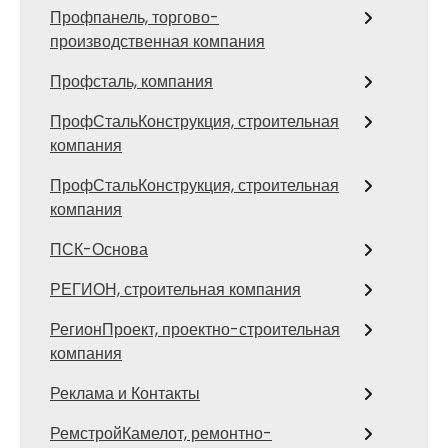
Профпанель, торгово-
производственная компания
Профсталь, компания
ПрофСтальКонструкция, строительная
компания
ПрофСтальКонструкция, строительная
компания
ПСК-Основа
РЕГИОН, строительная компания
РегионПроект, проектно-строительная
компания
Реклама и Контакты
РемстройКамелот, ремонтно-