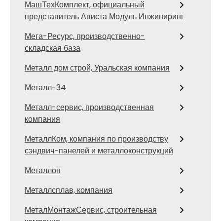
МашТехКомплект, официальный
представитель Ависта Модуль Инжиниринг
Мега-Ресурс, производственно-
складская база
Металл дом строй, Уральская компания
Металл-34
Металл-сервис, производственная
компания
МеталлКом, компания по производству
сэндвич-панелей и металлоконструкций
Металлон
Металлсплав, компания
МеталМонтажСервис, строительная