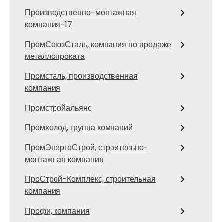
Производственно-монтажная
компания-17
ПромСоюзСталь, компания по продаже
металлопроката
Промсталь, производственная
компания
Промстройальянс
Промхолод, группа компаний
ПромЭнергоСтрой, строительно-
монтажная компания
ПроСтрой-Комплекс, строительная
компания
Профи, компания