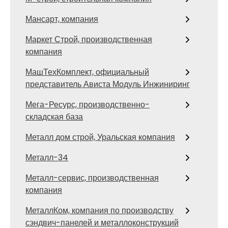
Мансарт, компания
Маркет Строй, производственная
компания
МашТехКомплект, официальный
представитель Ависта Модуль Инжиниринг
Мега-Ресурс, производственно-
складская база
Металл дом строй, Уральская компания
Металл-34
Металл-сервис, производственная
компания
МеталлКом, компания по производству
сэндвич-панелей и металлоконструкций