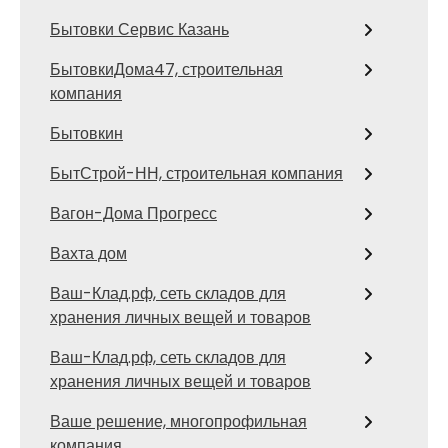
Бытовки Сервис Казань
БытовкиДома47, строительная
компания
Бытовкин
БытСтрой-НН, строительная компания
Вагон-Дома Прогресс
Вахта дом
Ваш-Клад.рф, сеть складов для
хранения личных вещей и товаров
Ваш-Клад.рф, сеть складов для
хранения личных вещей и товаров
Ваше решение, многопрофильная
компания