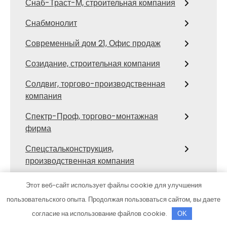
Снаб-Траст-М, строительная компания
Снабмонолит
Современный дом 21, Офис продаж
Созидание, строительная компания
Солдвиг, торгово-производственная
компания
Спектр-Проф, торгово-монтажная
фирма
Спецстальконструкция,
производственная компания
Спецстроймеханизация, строительная
Этот веб-сайт использует файлы cookie для улучшения
компания
пользовательского опыта. Продолжая пользоваться сайтом, вы даете
Стальгрупп, строительная компания
согласие на использование файлов cookie.
OK