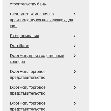
строительству бань
Best-yurt, компания по
производству комплектующих для
юрт
Bkbu, компания
Domilionn
DoorHan, производственный
концерн
DoorHan, торговое
представительство
DoorHan, торговое
представительство
DoorHan, торговое
представительство