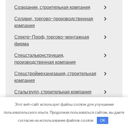
Созидание, строительная компания
Солдвиг, торгово-производственная
компания
Спектр-Проф, торгово-монтажная
фирма
Спецстальконструкция,
производственная компания
Спецстроймеханизация, строительная
компания
Стальгрупп, строительная компания
Стальмет, производственная
Этот веб-сайт использует файлы cookie для улучшения
строительно-монтажная компания
пользовательского опыта. Продолжая пользоваться сайтом, вы даете
согласие на использование файлов cookie.
Стил-Строй, строительная компания
OK