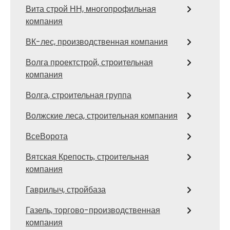
Вита строй НН, многопрофильная
компания
ВК-лес, производственная компания
Волга проектстрой, строительная
компания
Волга, строительная группа
Волжские леса, строительная компания
ВсеВорота
Вятская Крепость, строительная
компания
Гаврилыч, стройбаза
Газель, торгово-производственная
компания