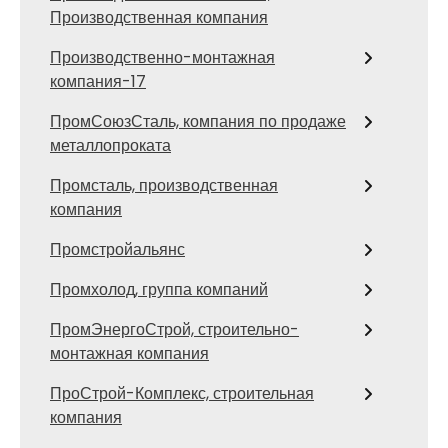
Производственная компания
Производственно-монтажная
компания-17
ПромСоюзСталь, компания по продаже
металлопроката
Промсталь, производственная
компания
Промстройальянс
Промхолод, группа компаний
ПромЭнергоСтрой, строительно-
монтажная компания
ПроСтрой-Комплекс, строительная
компания