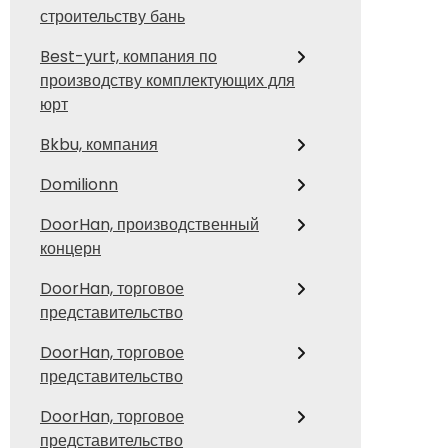
строительству бань
Best-yurt, компания по
производству комплектующих для
юрт
Bkbu, компания
Domilionn
DoorHan, производственный
концерн
DoorHan, торговое
представительство
DoorHan, торговое
представительство
DoorHan, торговое
представительство