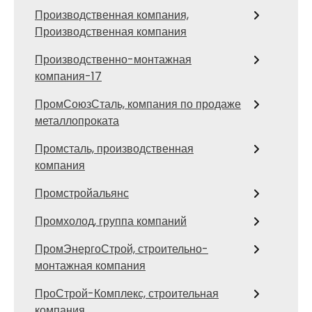
Производственная компания,
Производственная компания
Производственно-монтажная
компания-17
ПромСоюзСталь, компания по продаже
металлопроката
Промсталь, производственная
компания
Промстройальянс
Промхолод, группа компаний
ПромЭнергоСтрой, строительно-
монтажная компания
ПроСтрой-Комплекс, строительная
компания