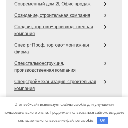
Современный дом 21, Офис продаж
Созидание, строительная компания
Солдвиг, торгово-производственная
компания
Спектр-Проф, торгово-монтажная
фирма
Спецстальконструкция,
производственная компания
Спецстроймеханизация, строительная
компания
Стальгрупп, строительная компания
Этот веб-сайт использует файлы cookie для улучшения
Стальмет, производственная
пользовательского опыта. Продолжая пользоваться сайтом, вы даете
строительно-монтажная компания
согласие на использование файлов cookie.
OK