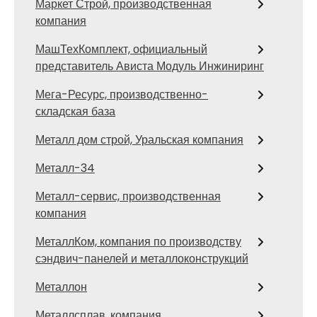
Маркет Строй, производственная
компания
МашТехКомплект, официальный
представитель Ависта Модуль Инжиниринг
Мега-Ресурс, производственно-
складская база
Металл дом строй, Уральская компания
Металл-34
Металл-сервис, производственная
компания
МеталлКом, компания по производству
сэндвич-панелей и металлоконструкций
Металлон
Металлсплав, компания