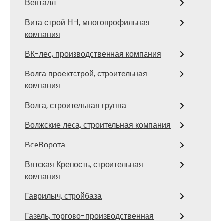
Венталл
Вита строй НН, многопрофильная
компания
ВК-лес, производственная компания
Волга проектстрой, строительная
компания
Волга, строительная группа
Волжские леса, строительная компания
ВсеВорота
Вятская Крепость, строительная
компания
Гаврилыч, стройбаза
Газель, торгово-производственная