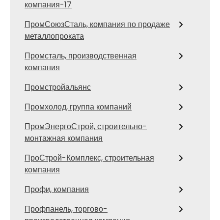
компания-17
ПромСоюзСталь, компания по продаже
металлопроката
Промсталь, производственная
компания
Промстройальянс
Промхолод, группа компаний
ПромЭнергоСтрой, строительно-
монтажная компания
ПроСтрой-Комплекс, строительная
компания
Профи, компания
Профпанель, торгово-