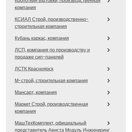
Кропоткин Бытовки, производственная
компания
КСИАЛ Строй, производственно-
строительная компания
Кубань каркас, компания
ЛСП, компания по производству и
продаже сип-панелей
ЛСТК Красноярск
М-строй, строительная компания
Мансарт, компания
Маркет Строй, производственная
компания
МашТехКомплект, официальный
представитель Ависта Модуль Инжиниринг