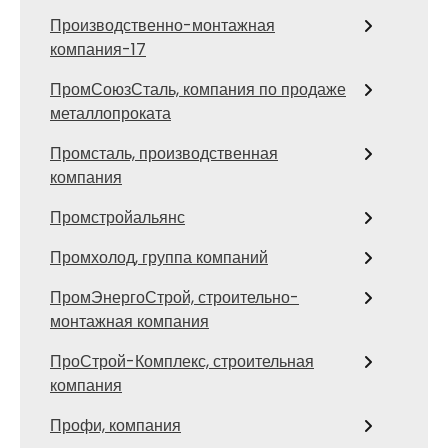
Производственно-монтажная
компания-17
ПромСоюзСталь, компания по продаже
металлопроката
Промсталь, производственная
компания
Промстройальянс
Промхолод, группа компаний
ПромЭнергоСтрой, строительно-
монтажная компания
ПроСтрой-Комплекс, строительная
компания
Профи, компания