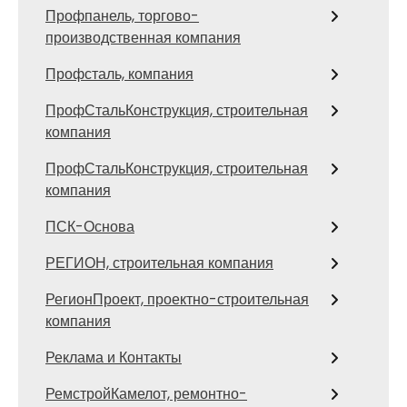
Профпанель, торгово-
производственная компания
Профсталь, компания
ПрофСтальКонструкция, строительная
компания
ПрофСтальКонструкция, строительная
компания
ПСК-Основа
РЕГИОН, строительная компания
РегионПроект, проектно-строительная
компания
Реклама и Контакты
РемстройКамелот, ремонтно-