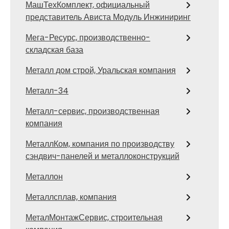
МашТехКомплект, официальный
представитель Ависта Модуль Инжиниринг
Мега-Ресурс, производственно-
складская база
Металл дом строй, Уральская компания
Металл-34
Металл-сервис, производственная
компания
МеталлКом, компания по производству
сэндвич-панелей и металлоконструкций
Металлон
Металлсплав, компания
МеталМонтажСервис, строительная