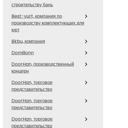
строительству бань
Best-yurt, компания по
производству комплектующих для
юрт
Bkbu, компания
Domilionn
DoorHan, производственный
концерн
DoorHan, торговое
представительство
DoorHan, торговое
представительство
DoorHan, торговое
представительство