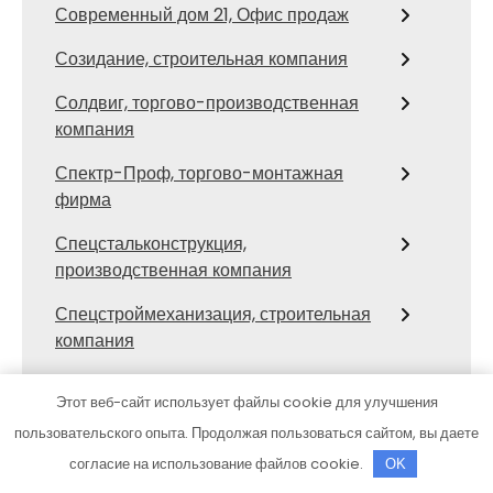
Современный дом 21, Офис продаж
Созидание, строительная компания
Солдвиг, торгово-производственная
компания
Спектр-Проф, торгово-монтажная
фирма
Спецстальконструкция,
производственная компания
Спецстроймеханизация, строительная
компания
Стальгрупп, строительная компания
Этот веб-сайт использует файлы cookie для улучшения
Стальмет, производственная
пользовательского опыта. Продолжая пользоваться сайтом, вы даете
строительно-монтажная компания
согласие на использование файлов cookie.
OK