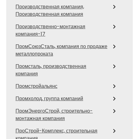
Производственная компания,
Производственная компания
Производственно-монтажная
компания-17
ПромСоюзСталь, компания по продаже
металлопроката
Промсталь, производственная
компания
Промстройальянс
Промхолод, группа компаний
ПромЭнергоСтрой, строительно-
монтажная компания
ПроСтрой-Комплекс, строительная
компания