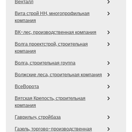
Венталл
Вита строй НН, многопрофильная
компания
ВК-лес, производственная компания
Волга проектстрой, строительная
компания
Волга, строительная группа
Волжские леса, строительная компания
ВсеВорота
Вятская Крепость, строительная
компания
Гаврилыч, стройбаза
Газель, торгово-производственная