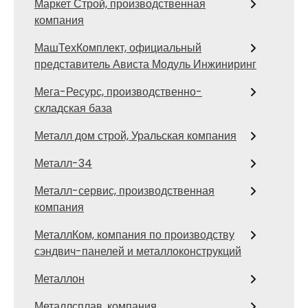
Маркет Строй, производственная
компания
МашТехКомплект, официальный
представитель Ависта Модуль Инжиниринг
Мега-Ресурс, производственно-
складская база
Металл дом строй, Уральская компания
Металл-34
Металл-сервис, производственная
компания
МеталлКом, компания по производству
сэндвич-панелей и металлоконструкций
Металлон
Металлсплав, компания