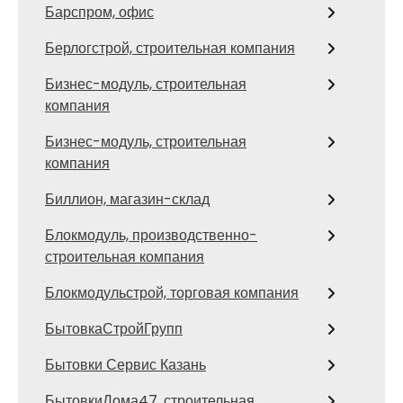
Барспром, офис
Берлогстрой, строительная компания
Бизнес-модуль, строительная
компания
Бизнес-модуль, строительная
компания
Биллион, магазин-склад
Блокмодуль, производственно-
строительная компания
Блокмодульстрой, торговая компания
БытовкаСтройГрупп
Бытовки Сервис Казань
БытовкиДома47, строительная