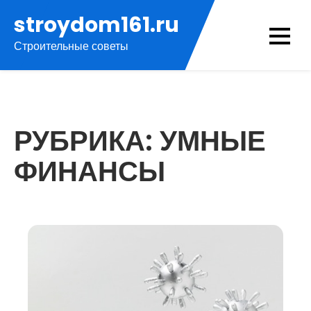
Перейти
stroydom161.ru
к
Строительные советы
содержимому
РУБРИКА:
УМНЫЕ
ФИНАНСЫ