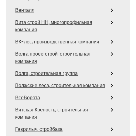
Венталл
Вита строй НН, многопрофильная
компания
ВК-лес, производственная компания
Волга проектстрой, строительная
компания
Волга, строительная группа
Волжские леса, строительная компания
ВсеВорота
Вятская Крепость, строительная
компания
Гаврилыч, стройбаза