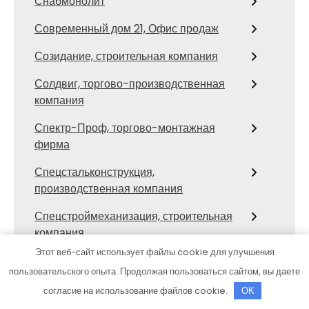
Снабмонолит
Современный дом 21, Офис продаж
Созидание, строительная компания
Солдвиг, торгово-производственная
компания
Спектр-Проф, торгово-монтажная
фирма
Спецстальконструкция,
производственная компания
Спецстроймеханизация, строительная
компания
Этот веб-сайт использует файлы cookie для улучшения
Стальгрупп, строительная компания
пользовательского опыта. Продолжая пользоваться сайтом, вы даете
Стальмет, производственная
согласие на использование файлов cookie.
OK
строительно-монтажная компания