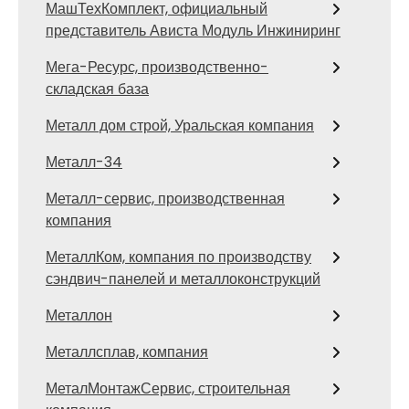
МашТехКомплект, официальный
представитель Ависта Модуль Инжиниринг
Мега-Ресурс, производственно-
складская база
Металл дом строй, Уральская компания
Металл-34
Металл-сервис, производственная
компания
МеталлКом, компания по производству
сэндвич-панелей и металлоконструкций
Металлон
Металлсплав, компания
МеталМонтажСервис, строительная