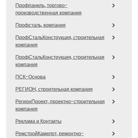
Профпанель, торгово-
производственная компания
Профсталь, компания
ПрофСтальКонструкция, строительная
компания
ПрофСтальКонструкция, строительная
компания
ПСК-Основа
РЕГИОН, строительная компания
РегионПроект, проектно-строительная
компания
Реклама и Контакты
РемстройКамелот, ремонтно-