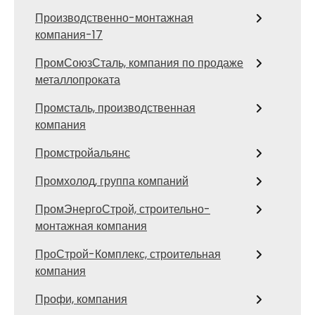
Производственно-монтажная
компания-17
ПромСоюзСталь, компания по продаже
металлопроката
Промсталь, производственная
компания
Промстройальянс
Промхолод, группа компаний
ПромЭнергоСтрой, строительно-
монтажная компания
ПроСтрой-Комплекс, строительная
компания
Профи, компания