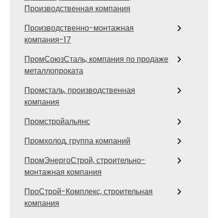
Производственная компания
Производственно-монтажная
компания-17
ПромСоюзСталь, компания по продаже
металлопроката
Промсталь, производственная
компания
Промстройальянс
Промхолод, группа компаний
ПромЭнергоСтрой, строительно-
монтажная компания
ПроСтрой-Комплекс, строительная
компания