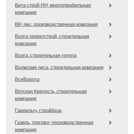
Вита строй НН, многопрофильная
компания
ВК-лес, производственная компания
Волга проектстрой, строительная
компания
Волга, строительная группа
Волжские леса, строительная компания
ВсеВорота
Вятская Крепость, строительная
компания
Гаврилыч, стройбаза
Газель, торгово-производственная
компания