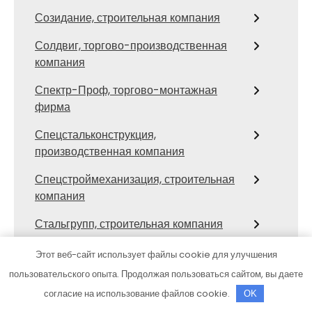
Созидание, строительная компания
Солдвиг, торгово-производственная
компания
Спектр-Проф, торгово-монтажная
фирма
Спецстальконструкция,
производственная компания
Спецстроймеханизация, строительная
компания
Стальгрупп, строительная компания
Стальмет, производственная
Этот веб-сайт использует файлы cookie для улучшения
строительно-монтажная компания
пользовательского опыта. Продолжая пользоваться сайтом, вы даете
согласие на использование файлов cookie.
Стил-Строй, строительная компания
OK