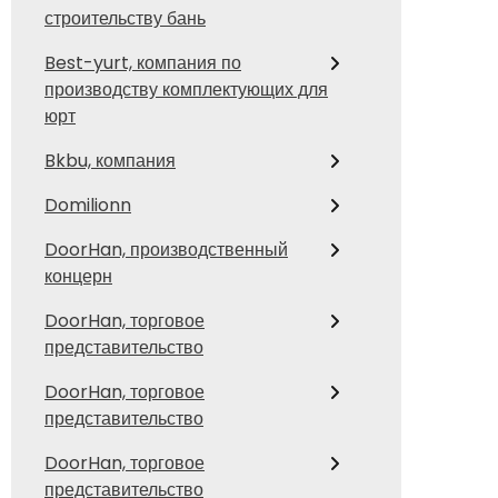
строительству бань
Best-yurt, компания по
производству комплектующих для
юрт
Bkbu, компания
Domilionn
DoorHan, производственный
концерн
DoorHan, торговое
представительство
DoorHan, торговое
представительство
DoorHan, торговое
представительство