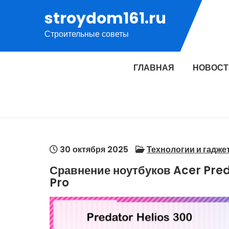
Перейти
stroydom161.ru
к
Строительные советы
содержимому
ГЛАВНАЯ
НОВОСТ
30 октября 2025
Технологии и гадже
Сравнение ноутбуков Acer Pred
Pro